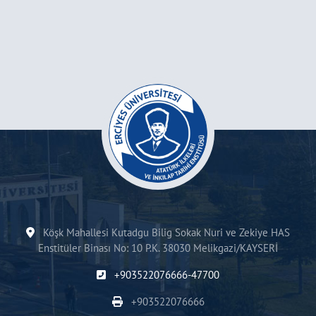
Köşk Mahallesi Kutadgu Bilig Sokak Nuri ve Zekiye HAS
Enstitüler Binası No: 10 P.K. 38030 Melikgazi/KAYSERİ
+903522076666-47700
+903522076666