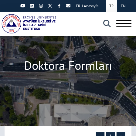
ERÜ Anasayfa
TR
EN
×
Doktora Formları