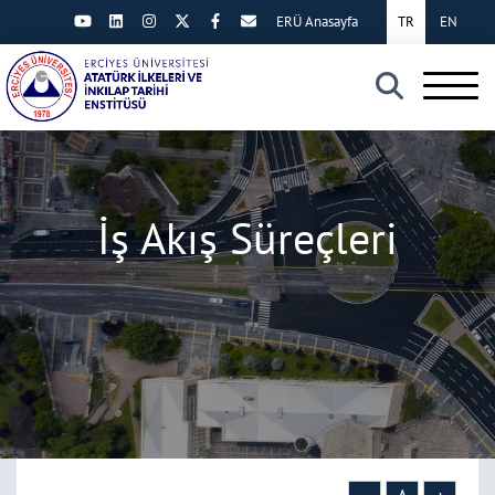
ERÜ Anasayfa
TR
EN
×
İş Akış Süreçleri