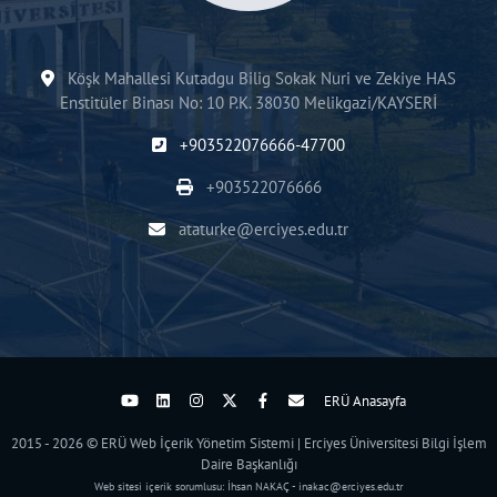
Köşk Mahallesi Kutadgu Bilig Sokak Nuri ve Zekiye HAS
Enstitüler Binası No: 10 P.K. 38030 Melikgazi/KAYSERİ
+903522076666-47700
+903522076666
ataturke@erciyes.edu.tr
ERÜ Anasayfa
2015 - 2026 © ERÜ Web İçerik Yönetim Sistemi | Erciyes Üniversitesi Bilgi İşlem
Daire Başkanlığı
Web sitesi içerik sorumlusu: İhsan NAKAÇ - inakac@erciyes.edu.tr