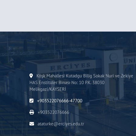
Köşk Mahallesi Kutadgu Bilig Sokak Nuri ve Zekiye
HAS Enstitüler Binası No: 10 P.K. 38030
Melikgazi/KAYSERİ
+903522076666-47700
+903522076666
ataturke@erciyes.edu.tr