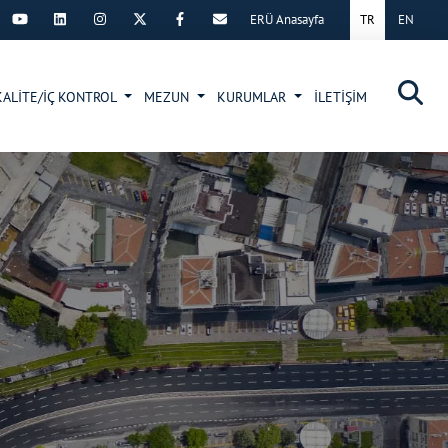
ERÜ Anasayfa
TR
EN
×
KALİTE/İÇ KONTROL
MEZUN
KURUMLAR
İLETİŞİM